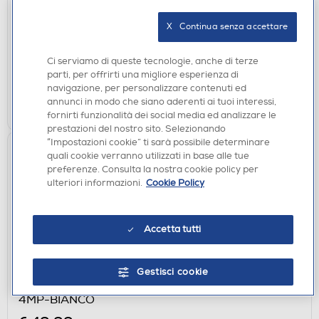
IMOU - Telecamera BULB CAM 2K
€ 39,90
X   Continua senza accettare
disponibile
Acquisto online:
Ci serviamo di queste tecnologie, anche di terze
verifica
Ritiro in negozio in 30' gratuito:
parti, per offrirti una migliore esperienza di
navigazione, per personalizzare contenuti ed
AGGIUNGI
annunci in modo che siano aderenti ai tuoi interessi,
fornirti funzionalità dei social media ed analizzare le
prestazioni del nostro sito. Selezionando
“Impostazioni cookie” ti sarà possibile determinare
quali cookie verranno utilizzati in base alle tue
preferenze. Consulta la nostra cookie policy per
ulteriori informazioni.
Cookie Policy
Accetta tutti
IP CAMERA
Gestisci cookie
IMOU - Telecamera di sicurezza da interno A1
4MP-BIANCO