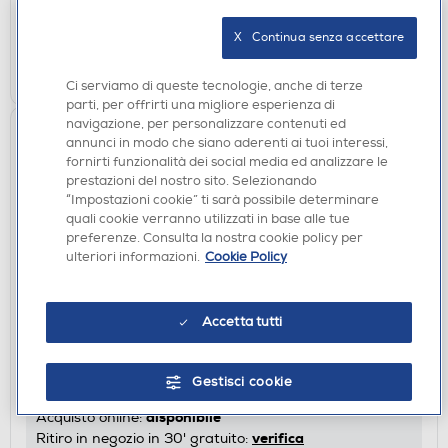
verifica
Ritiro in negozio in 30' gratuito:
X   Continua senza accettare
AGGIUNGI
Ci serviamo di queste tecnologie, anche di terze
parti, per offrirti una migliore esperienza di
navigazione, per personalizzare contenuti ed
annunci in modo che siano aderenti ai tuoi interessi,
fornirti funzionalità dei social media ed analizzare le
prestazioni del nostro sito. Selezionando
“Impostazioni cookie” ti sarà possibile determinare
quali cookie verranno utilizzati in base alle tue
preferenze. Consulta la nostra cookie policy per
ulteriori informazioni.
Cookie Policy
IP CAMERA
IMOU - Telecamera da esterno CRUISER 2C 2K-
Accetta tutti
bianco
€ 39,90
Gestisci cookie
disponibile
Acquisto online:
verifica
Ritiro in negozio in 30' gratuito: