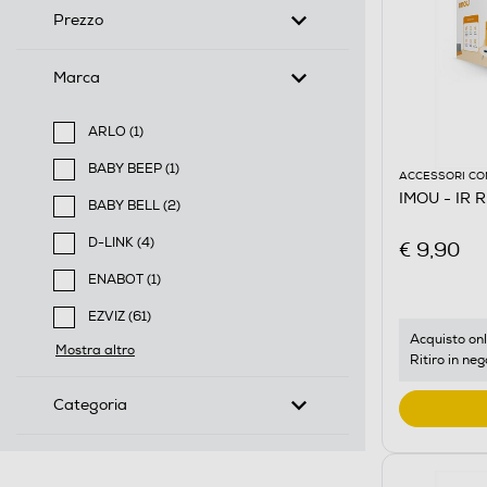
Prezzo
Marca
ARLO (1)
Filtra per Marca: ARLO
BABY BEEP (1)
ACCESSORI CO
Filtra per Marca: BABY BEEP
IMOU - IR
BABY BELL (2)
Filtra per Marca: BABY BELL
D-LINK (4)
€ 9,90
Filtra per Marca: D-LINK
ENABOT (1)
Filtra per Marca: ENABOT
EZVIZ (61)
Filtra per Marca: EZVIZ
Acquisto onl
Mostra altro
Ritiro in neg
Categoria