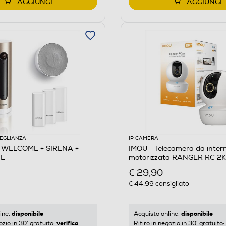
AGGIUNGI
AGGIUNGI
VEGLIANZA
IP CAMERA
 WELCOME + SIRENA +
IMOU - Telecamera da inter
TE
motorizzata RANGER RC 2
€ 29,90
€ 44,99
consigliato
disponibile
disponibile
ine:
Acquisto online:
verifica
ozio in 30' gratuito:
Ritiro in negozio in 30' gratuito: