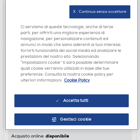
disponibile
Acquisto online:
X   Continua senza accettare
verifica
Ritiro in negozio in 30' gratuito:
Ci serviamo di queste tecnologie, anche di terze
AGGIUNGI
parti, per offrirti una migliore esperienza di
navigazione, per personalizzare contenuti ed
annunci in modo che siano aderenti ai tuoi interessi,
fornirti funzionalità dei social media ed analizzare le
prestazioni del nostro sito. Selezionando
“Impostazioni cookie” ti sarà possibile determinare
quali cookie verranno utilizzati in base alle tue
preferenze. Consulta la nostra cookie policy per
ulteriori informazioni.
Cookie Policy
Accetta tutti
IP CAMERA
IMOU - Telecamera BULB CAM 2K
Gestisci cookie
€ 39,90
disponibile
Acquisto online: