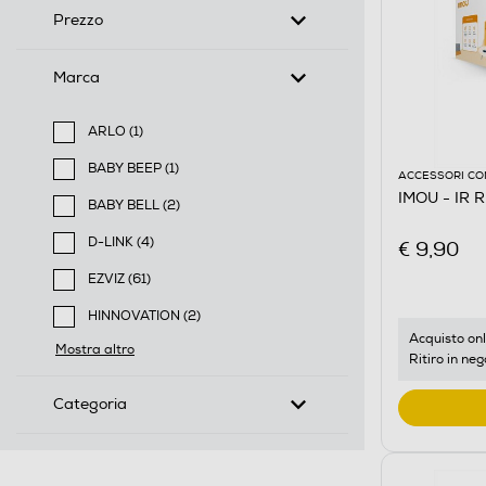
Prezzo
Marca
ARLO (1)
Filtra per Marca: ARLO
BABY BEEP (1)
ACCESSORI CO
Filtra per Marca: BABY BEEP
IMOU - IR
BABY BELL (2)
Filtra per Marca: BABY BELL
D-LINK (4)
€ 9,90
Filtra per Marca: D-LINK
EZVIZ (61)
Filtra per Marca: EZVIZ
HINNOVATION (2)
Filtra per Marca: HINNOVATION
Acquisto onl
Mostra altro
Ritiro in neg
Categoria