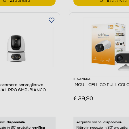
AGGIUNGI
AGGIUNGI
IP CAMERA
eocamera sorveglianza
IMOU - CELL GO FULL COLO
UAL PRO 6MP-BIANCO
€ 39,90
disponibile
disponibile
ine:
Acquisto online:
verifica
ozio in 30' gratuito:
Ritiro in negozio in 30' gratuito: