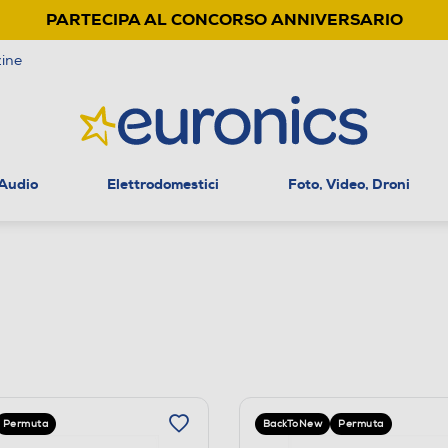
PARTECIPA AL CONCORSO ANNIVERSARIO
ine
 Audio
Elettrodomestici
Foto, Video, Droni
Permuta
BackToNew
Permuta