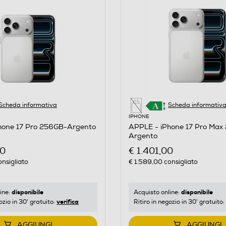
Scheda informativa
Scheda informativ
IPHONE
hone 17 Pro 256GB-Argento
APPLE - iPhone 17 Pro Max
Argento
00
€ 1.401,00
nsigliato
€ 1.589,00
consigliato
disponibile
disponibile
ine:
Acquisto online:
verifica
ozio in 30' gratuito:
Ritiro in negozio in 30' gratuito:
AGGIUNGI
AGGIUNGI