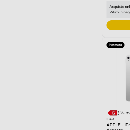
Acquisto onl
Ritiro in neg
Permuta
Sched
IPAD
APPLE - iPa