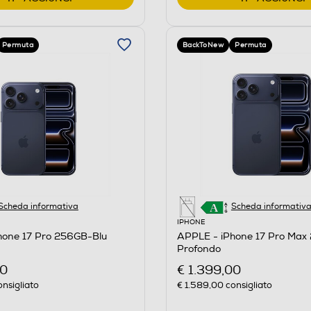
Permuta
BackToNew
Permuta
Scheda informativa
Scheda informativ
IPHONE
hone 17 Pro 256GB-Blu
APPLE - iPhone 17 Pro Max
Profondo
00
€ 1.399,00
nsigliato
€ 1.589,00
consigliato