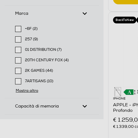
Marca
BackToNew
+6F (2)
Filtra per Marca: +6F
257 (9)
Filtra per Marca: 257
01 DISTRIBUTION (7)
Filtra per Marca: 01 DISTRIBUTION
20TH CENTURY FOX (4)
Filtra per Marca: 20TH CENTURY FOX
2K GAMES (44)
Filtra per Marca: 2K GAMES
7ARTISANS (10)
Filtra per Marca: 7ARTISANS
Mostra altro
IPHONE
APPLE - iP
Capacità di memoria
Profondo
€ 1.259,
€ 1.339,00
co