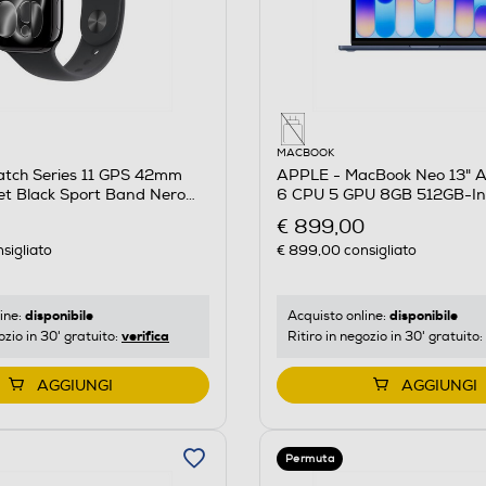
MACBOOK
tch Series 11 GPS 42mm
APPLE - MacBook Neo 13" A
et Black Sport Band Nero
6 CPU 5 GPU 8GB 512GB-I
€ 899,00
sigliato
€ 899,00
consigliato
disponibile
disponibile
ine:
Acquisto online:
verifica
ozio in 30' gratuito:
Ritiro in negozio in 30' gratuito:
AGGIUNGI
AGGIUNGI
Permuta