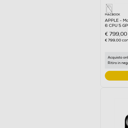
MACBOOK
APPLE - Ma
6 CPU 5 G
€ 799,00
€ 799,00
con
Acquisto onl
Ritiro in neg