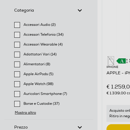
Categoria
Accessori Audio (2)
Filtra per Categoria: Accessori Audio
Accessori Telefonia (34)
Filtra per Categoria: Accessori Telefonia
Accessori Wearable (4)
Filtra per Categoria: Accessori Wearable
Adattatori Vari (14)
Filtra per Categoria: Adattatori Vari
Alimentatori (8)
IPHONE
Filtra per Categoria: Alimentatori
APPLE - iP
Apple AirPods (5)
Filtra per Categoria: Apple AirPods
Apple Watch (98)
€ 1.259,
Filtra per Categoria: Apple Watch
€ 1.339,00
co
Auricolari Smartphone (7)
Filtra per Categoria: Auricolari Smartphone
Borse e Custodie (37)
Filtra per Categoria: Borse e Custodie
Acquisto onl
Mostra altro
Ritiro in neg
Prezzo