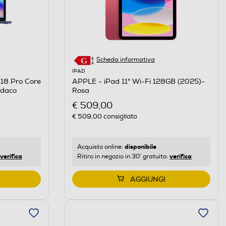
Scheda informativa
IPAD
APPLE - iPad 11" Wi-Fi 128GB (2025)-
18 Pro Core
Rosa
ndaco
€ 509,00
€ 509,00
consigliato
disponibile
Acquisto online:
verifica
verifica
Ritiro in negozio in 30' gratuito:
AGGIUNGI