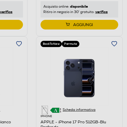
disponibile
Acquisto online:
verifica
verifica
Ritiro in negozio in 30' gratuito:
AGGIUNGI
BackToNew
Permuta
a
Scheda informativa
IPHONE
ianco
APPLE - iPhone 17 Pro 512GB-Blu