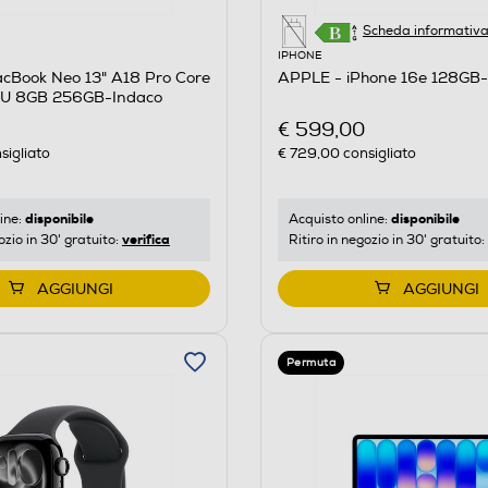
Scheda informativ
IPHONE
cBook Neo 13" A18 Pro Core
APPLE - iPhone 16e 128GB-
PU 8GB 256GB-Indaco
€ 599,00
sigliato
€ 729,00
consigliato
disponibile
disponibile
ine:
Acquisto online:
verifica
ozio in 30' gratuito:
Ritiro in negozio in 30' gratuito:
AGGIUNGI
AGGIUNGI
Permuta