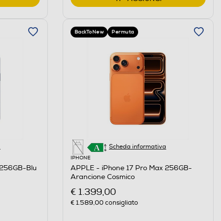
BackToNew
Permuta
a
Scheda informativa
IPHONE
 256GB-Blu
APPLE - iPhone 17 Pro Max 256GB-
Arancione Cosmico
€ 1.399,00
€ 1.589,00
consigliato