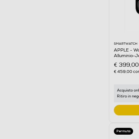
SMARTWATCH
APPLE - Wa
Alluminio-J
S/M
€ 399,00
€ 459,00
con
Acquisto onl
Ritiro in neg
Permuta