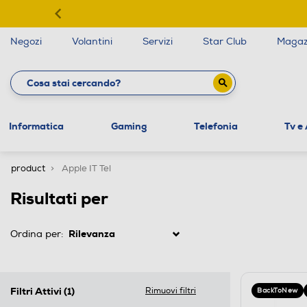
Negozi
Volantini
Servizi
Star Club
Magaz
Informatica
Gaming
Telefonia
Tv e
product
Apple IT Tel
Risultati per
Ordina per:
Filtri Attivi
(1)
Rimuovi filtri
BackToNew