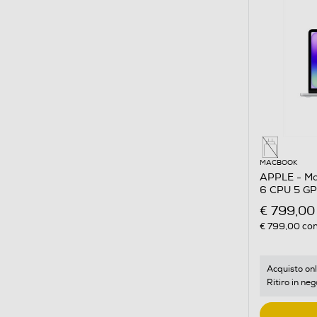
MACBOOK
APPLE - Ma
6 CPU 5 G
€ 799,00
€ 799,00
con
Acquisto onl
Ritiro in neg