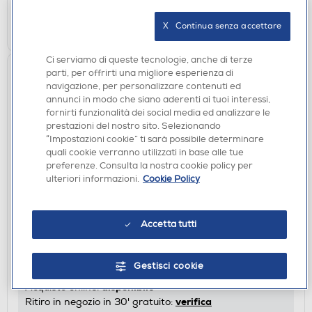
AGGIUNGI
X   Continua senza accettare
Ci serviamo di queste tecnologie, anche di terze
parti, per offrirti una migliore esperienza di
navigazione, per personalizzare contenuti ed
annunci in modo che siano aderenti ai tuoi interessi,
fornirti funzionalità dei social media ed analizzare le
prestazioni del nostro sito. Selezionando
“Impostazioni cookie” ti sarà possibile determinare
quali cookie verranno utilizzati in base alle tue
preferenze. Consulta la nostra cookie policy per
ulteriori informazioni.
Cookie Policy
LAVATRICI DA INCASSO
CANDY - Lavatrice BC448M4D8J-S 8Kg Classe A-
Accetta tutti
Bianco
€ 399,00
Gestisci cookie
disponibile
Acquisto online:
verifica
Ritiro in negozio in 30' gratuito: