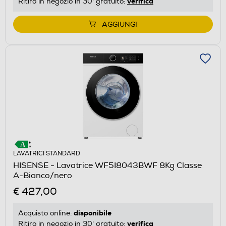
verifica
Ritiro in negozio in 30' gratuito:
AGGIUNGI
LAVATRICI STANDARD
HISENSE - Lavatrice WF5I8043BWF 8Kg Classe
A-Bianco/nero
€ 427,00
disponibile
Acquisto online:
verifica
Ritiro in negozio in 30' gratuito: