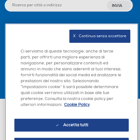
INVIA
Seguici sui social
X   Continua senza accettare
Ci serviamo di queste tecnologie, anche di terze
parti, per offrirti una migliore esperienza di
Scarica la nostra app
navigazione, per personalizzare contenuti ed
annunci in modo che siano aderenti ai tuoi interessi,
fornirti funzionalità dei social media ed analizzare le
prestazioni del nostro sito. Selezionando
“Impostazioni cookie” ti sarà possibile determinare
quali cookie verranno utilizzati in base alle tue
preferenze. Consulta la nostra cookie policy per
ulteriori informazioni.
Cookie Policy
Euronics Italia SpA. Sede legale Via Montefeltro, 6/a 20156 Milano
Partita Iva, Codice Fiscale e iscrizione CCIAA Milano Monza Brianza Lodi
n. 13337170156. Codice intermediario SDI: HHBD9AK. Vendite soggette
agli Artt. 45 e ss del Codice del Consumo in tema di Diritti dei
Accetta tutti
Consumatori.