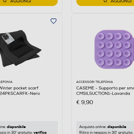
AGGIUNGI
AGGIUNGI
LEFONIA
ACCESSORI TELEFONIA
inter pocket scarf
CASEME - Supporto per sm
24PKSCARFK-Nero
CMSILSUCTION1-Lavanda
€ 9,90
disponibile
disponibile
ine:
Acquisto online:
verifica
ozio in 30' gratuito:
Ritiro in negozio in 30' gratuito: