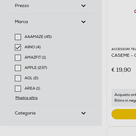
Prezzo
Marca
AAAMAZE (45)
Filtra per Marca: AAAMAZE
AIINO (4)
ACCESSORI TE
selected Filtro applicato per Marca: AIINO
CASEME - Ch
AMAZFIT (1)
Filtra per Marca: AMAZFIT
APPLE (237)
€ 19,90
Filtra per Marca: APPLE
AQL (2)
Filtra per Marca: AQL
AREA (1)
Filtra per Marca: AREA
Acquisto onl
Mostra altro
Ritiro in neg
Categoria