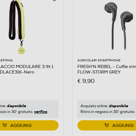
LEFONIA
AURICOLARI SMARTPHONE
LACCIO MODULARE 3 IN 1
FRESH'N REBEL - Cuffie intr
DLACE31K-Nero
FLOW-STORM GREY
€ 9,90
disponibile
disponibile
ine:
Acquisto online:
verifica
ozio in 30' gratuito:
Ritiro in negozio in 30' gratuito:
AGGIUNGI
AGGIUNGI