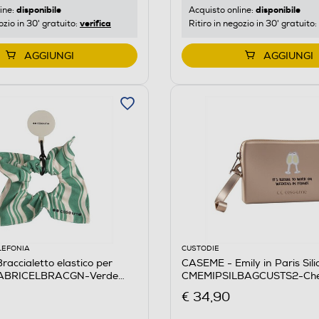
disponibile
disponibile
ine:
Acquisto online:
verifica
ozio in 30' gratuito:
Ritiro in negozio in 30' gratuito:
AGGIUNGI
AGGIUNGI
LEFONIA
CUSTODIE
accialetto elastico per
CASEME - Emily in Paris Sil
MFABRICELBRACGN-Verde
CMEMIPSILBAGCUSTS2-Che
€ 34,90