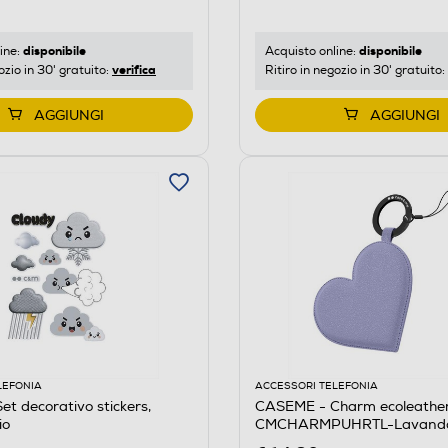
disponibile
disponibile
ine:
Acquisto online:
verifica
ozio in 30' gratuito:
Ritiro in negozio in 30' gratuito:
AGGIUNGI
AGGIUNGI
LEFONIA
ACCESSORI TELEFONIA
t decorativo stickers,
CASEME - Charm ecoleather
io
CMCHARMPUHRTL-Lavand