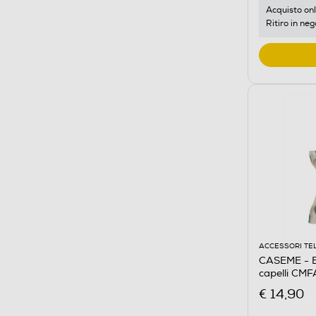
Acquisto onl
Ritiro in neg
ACCESSORI TE
CASEME - Br
capelli C
Avorio
€ 14,90