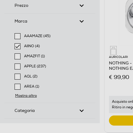
Prezzo
Marca
AAAMAZE (45)
Filtra per Marca: AAAMAZE
AIINO (4)
selected Filtro applicato per Marca: AIINO
AMAZFIT (1)
AURICOLARI
Filtra per Marca: AMAZFIT
NOTHING - 
APPLE (237)
NOTHING E
Filtra per Marca: APPLE
€ 99,90
AQL (2)
Filtra per Marca: AQL
AREA (1)
Filtra per Marca: AREA
Mostra altro
Acquisto onl
Ritiro in neg
Categoria