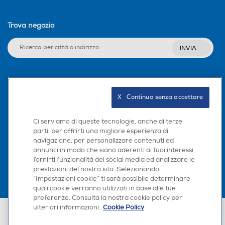
Trova negozio
INVIA
Seguici sui social
X   Continua senza accettare
Ci serviamo di queste tecnologie, anche di terze
parti, per offrirti una migliore esperienza di
Scarica la nostra app
navigazione, per personalizzare contenuti ed
annunci in modo che siano aderenti ai tuoi interessi,
fornirti funzionalità dei social media ed analizzare le
prestazioni del nostro sito. Selezionando
“Impostazioni cookie” ti sarà possibile determinare
quali cookie verranno utilizzati in base alle tue
preferenze. Consulta la nostra cookie policy per
ulteriori informazioni.
Cookie Policy
Euronics Italia SpA. Sede legale Via Montefeltro, 6/a 20156 Milano
Partita Iva, Codice Fiscale e iscrizione CCIAA Milano Monza Brianza Lodi