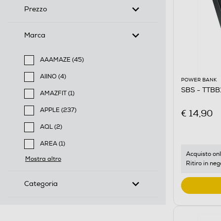
Prezzo
Marca
AAAMAZE (45)
Filtra per Marca: AAAMAZE
AIINO (4)
POWER BANK
Filtra per Marca: AIINO
SBS - TTB
AMAZFIT (1)
Filtra per Marca: AMAZFIT
APPLE (237)
€ 14,90
Filtra per Marca: APPLE
AQL (2)
Filtra per Marca: AQL
AREA (1)
Filtra per Marca: AREA
Acquisto onl
Mostra altro
Ritiro in neg
Categoria