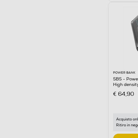
POWER BANK
SBS - Pow
High densi
€ 64,90
Acquisto onl
Ritiro in neg