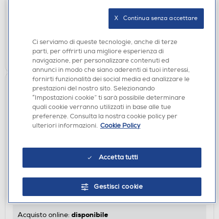
X   Continua senza accettare
disponibile
Acquisto online:
verifica
Ritiro in negozio in 30' gratuito:
Ci serviamo di queste tecnologie, anche di terze
parti, per offrirti una migliore esperienza di
AGGIUNGI
navigazione, per personalizzare contenuti ed
annunci in modo che siano aderenti ai tuoi interessi,
fornirti funzionalità dei social media ed analizzare le
prestazioni del nostro sito. Selezionando
“Impostazioni cookie” ti sarà possibile determinare
quali cookie verranno utilizzati in base alle tue
preferenze. Consulta la nostra cookie policy per
ulteriori informazioni.
Cookie Policy
Accetta tutti
CUSTODIE
SBS - TECOVVANIP1361P-Rosa
Gestisci cookie
€ 19,90
disponibile
Acquisto online: