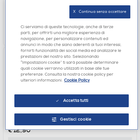
X   Continua senza accettare
disponibile
Acquisto online:
verifica
Ritiro in negozio in 30' gratuito:
Ci serviamo di queste tecnologie, anche di terze
parti, per offrirti una migliore esperienza di
AGGIUNGI
navigazione, per personalizzare contenuti ed
annunci in modo che siano aderenti ai tuoi interessi,
fornirti funzionalità dei social media ed analizzare le
prestazioni del nostro sito. Selezionando
“Impostazioni cookie” ti sarà possibile determinare
quali cookie verranno utilizzati in base alle tue
preferenze. Consulta la nostra cookie policy per
ulteriori informazioni.
Cookie Policy
Accetta tutti
CUSTODIE
SBS - Cover Skinny per Honor 400 Pro-
Gestisci cookie
Trasparente
€ 12,90