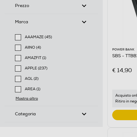
Prezzo
Marca
AAAMAZE (45)
Filtra per Marca: AAAMAZE
AIINO (4)
POWER BANK
Filtra per Marca: AIINO
SBS - TTB
AMAZFIT (1)
Filtra per Marca: AMAZFIT
APPLE (237)
€ 14,90
Filtra per Marca: APPLE
AQL (2)
Filtra per Marca: AQL
AREA (1)
Filtra per Marca: AREA
Acquisto onl
Mostra altro
Ritiro in neg
Categoria