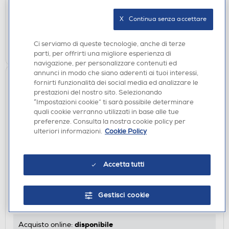
disponibile
Acquisto online:
X   Continua senza accettare
verifica
Ritiro in negozio in 30' gratuito:
Ci serviamo di queste tecnologie, anche di terze
AGGIUNGI
parti, per offrirti una migliore esperienza di
navigazione, per personalizzare contenuti ed
annunci in modo che siano aderenti ai tuoi interessi,
fornirti funzionalità dei social media ed analizzare le
prestazioni del nostro sito. Selezionando
“Impostazioni cookie” ti sarà possibile determinare
quali cookie verranno utilizzati in base alle tue
preferenze. Consulta la nostra cookie policy per
ulteriori informazioni.
Cookie Policy
CUSTODIE
Accetta tutti
SBS - Cover Skinny per Honor 400 Pro-
Trasparente
Gestisci cookie
€ 12,90
disponibile
Acquisto online: