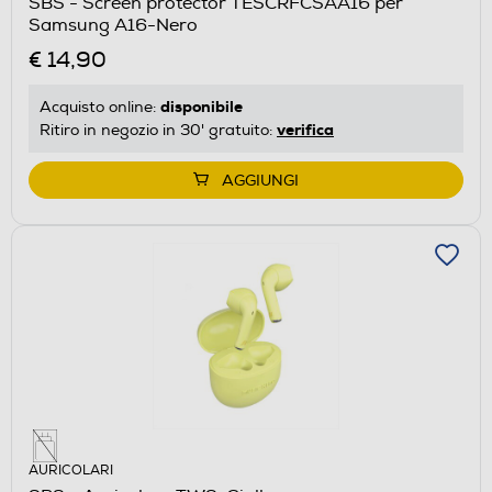
SBS - Screen protector TESCRFCSAA16 per
Samsung A16-Nero
€ 14,90
disponibile
Acquisto online:
verifica
Ritiro in negozio in 30' gratuito:
AGGIUNGI
AURICOLARI