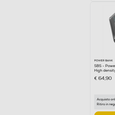
POWER BANK
SBS - Pow
High densi
€ 64,90
Acquisto onl
Ritiro in neg