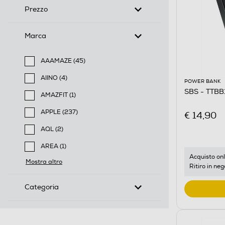
Prezzo
Marca
AAAMAZE (45)
Filtra per Marca: AAAMAZE
AIINO (4)
POWER BANK
Filtra per Marca: AIINO
SBS - TTB
AMAZFIT (1)
Filtra per Marca: AMAZFIT
APPLE (237)
€ 14,90
Filtra per Marca: APPLE
AQL (2)
Filtra per Marca: AQL
AREA (1)
Filtra per Marca: AREA
Acquisto onl
Mostra altro
Ritiro in neg
Categoria