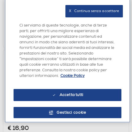
€ 7,90
X   Continua senza accettare
disponibile
Acquisto online:
verifica
Ritiro in negozio in 30' gratuito:
Ci serviamo di queste tecnologie, anche di terze
parti, per offrirti una migliore esperienza di
navigazione, per personalizzare contenuti ed
AGGIUNGI
annunci in modo che siano aderenti ai tuoi interessi,
fornirti funzionalità dei social media ed analizzare le
prestazioni del nostro sito. Selezionando
“Impostazioni cookie” ti sarà possibile determinare
quali cookie verranno utilizzati in base alle tue
preferenze. Consulta la nostra cookie policy per
ulteriori informazioni.
Cookie Policy
Accetta tutti
SCREEN PROTECTOR
SBS - Pellicola protettiva in vetro universale V-
Gestisci cookie
Nero
€ 16,90