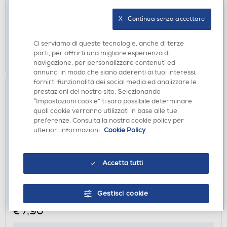
X   Continua senza accettare
disponibile
Acquisto online:
verifica
Ritiro in negozio in 30' gratuito:
Ci serviamo di queste tecnologie, anche di terze
parti, per offrirti una migliore esperienza di
AGGIUNGI
navigazione, per personalizzare contenuti ed
annunci in modo che siano aderenti ai tuoi interessi,
fornirti funzionalità dei social media ed analizzare le
prestazioni del nostro sito. Selezionando
“Impostazioni cookie” ti sarà possibile determinare
quali cookie verranno utilizzati in base alle tue
preferenze. Consulta la nostra cookie policy per
ulteriori informazioni.
Cookie Policy
Accetta tutti
CAVI - ADATTATORI
SBS - 3,5 connection cavo jack to jack stereo 1m,-
Gestisci cookie
Nero
€ 7,90