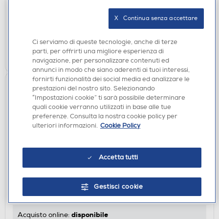
X   Continua senza accettare
disponibile
Acquisto online:
verifica
Ritiro in negozio in 30' gratuito:
Ci serviamo di queste tecnologie, anche di terze
parti, per offrirti una migliore esperienza di
AGGIUNGI
navigazione, per personalizzare contenuti ed
annunci in modo che siano aderenti ai tuoi interessi,
fornirti funzionalità dei social media ed analizzare le
prestazioni del nostro sito. Selezionando
“Impostazioni cookie” ti sarà possibile determinare
quali cookie verranno utilizzati in base alle tue
preferenze. Consulta la nostra cookie policy per
ulteriori informazioni.
Cookie Policy
Accetta tutti
AURICOLARI SMARTPHONE
SBS - Auricolare semi in ear MHEARSETB-Blu
Gestisci cookie
€ 7,90
disponibile
Acquisto online: