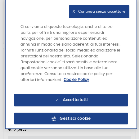
X   Continua senza accettare
disponibile
Acquisto online:
verifica
Ritiro in negozio in 30' gratuito:
Ci serviamo di queste tecnologie, anche di terze
parti, per offrirti una migliore esperienza di
AGGIUNGI
navigazione, per personalizzare contenuti ed
annunci in modo che siano aderenti ai tuoi interessi,
fornirti funzionalità dei social media ed analizzare le
prestazioni del nostro sito. Selezionando
“Impostazioni cookie” ti sarà possibile determinare
quali cookie verranno utilizzati in base alle tue
preferenze. Consulta la nostra cookie policy per
ulteriori informazioni.
Cookie Policy
Accetta tutti
CAVI - ADATTATORI
SBS - 3,5 connection cavo jack to jack stereo 1m,-
Gestisci cookie
Nero
€ 7,90