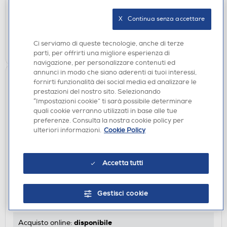
disponibile
Acquisto online:
X   Continua senza accettare
verifica
Ritiro in negozio in 30' gratuito:
Ci serviamo di queste tecnologie, anche di terze
AGGIUNGI
parti, per offrirti una migliore esperienza di
navigazione, per personalizzare contenuti ed
annunci in modo che siano aderenti ai tuoi interessi,
fornirti funzionalità dei social media ed analizzare le
prestazioni del nostro sito. Selezionando
“Impostazioni cookie” ti sarà possibile determinare
quali cookie verranno utilizzati in base alle tue
preferenze. Consulta la nostra cookie policy per
ulteriori informazioni.
Cookie Policy
CUSTODIE
Accetta tutti
SBS - Cover Skinny per Honor 400 Pro-
Trasparente
Gestisci cookie
€ 12,90
disponibile
Acquisto online: