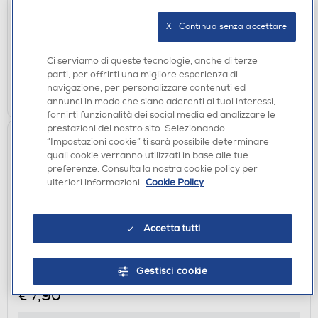
€ 7,90
X   Continua senza accettare
disponibile
Acquisto online:
verifica
Ritiro in negozio in 30' gratuito:
Ci serviamo di queste tecnologie, anche di terze
parti, per offrirti una migliore esperienza di
navigazione, per personalizzare contenuti ed
AGGIUNGI
annunci in modo che siano aderenti ai tuoi interessi,
fornirti funzionalità dei social media ed analizzare le
prestazioni del nostro sito. Selezionando
“Impostazioni cookie” ti sarà possibile determinare
quali cookie verranno utilizzati in base alle tue
preferenze. Consulta la nostra cookie policy per
ulteriori informazioni.
Cookie Policy
Accetta tutti
AURICOLARI SMARTPHONE
Gestisci cookie
SBS - Auricolare semi in ear MHEARSETB-Blu
€ 7,90