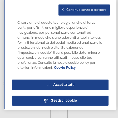
X   Continua senza accettare
Ci serviamo di queste tecnologie, anche di terze
CUSTODIE
parti, per offrirti una migliore esperienza di
SAMSUNG - Custodia per Galaxy A26 BLACK
navigazione, per personalizzare contenuti ed
CASE-Black
annunci in modo che siano aderenti ai tuoi interessi,
€ 9,99
fornirti funzionalità dei social media ed analizzare le
prestazioni del nostro sito. Selezionando
“Impostazioni cookie” ti sarà possibile determinare
disponibile
Acquisto online:
quali cookie verranno utilizzati in base alle tue
verifica
Ritiro in negozio in 30' gratuito:
preferenze. Consulta la nostra cookie policy per
ulteriori informazioni.
Cookie Policy
AGGIUNGI
Accetta tutti
Gestisci cookie