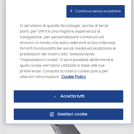
X   Continua senza accettare
Ci serviamo di queste tecnologie, anche di terze
parti, per offrirti una migliore esperienza di
CUSTODIE
navigazione, per personalizzare contenuti ed
CELLULARLINE - Custodia gomma morbida SOFT
annunci in modo che siano aderenti ai tuoi interessi,
per XIAOMI REDMI 15 5G-Trasparente
fornirti funzionalità dei social media ed analizzare le
prestazioni del nostro sito. Selezionando
€ 8,49
“Impostazioni cookie” ti sarà possibile determinare
quali cookie verranno utilizzati in base alle tue
disponibile
Acquisto online:
preferenze. Consulta la nostra cookie policy per
non disponibile
Ritiro in negozio:
ulteriori informazioni.
Cookie Policy
AGGIUNGI
Accetta tutti
Gestisci cookie