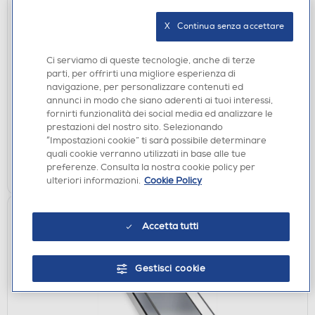
X   Continua senza accettare
CARICABATTERIE
SAMSUNG - Caricabatterie 25W Wireless
Ci serviamo di queste tecnologie, anche di terze
MAGNET CHARGER-Dark Gray
parti, per offrirti una migliore esperienza di
€ 49,90
navigazione, per personalizzare contenuti ed
annunci in modo che siano aderenti ai tuoi interessi,
fornirti funzionalità dei social media ed analizzare le
disponibile
Acquisto online:
prestazioni del nostro sito. Selezionando
verifica
Ritiro in negozio in 30' gratuito:
“Impostazioni cookie” ti sarà possibile determinare
quali cookie verranno utilizzati in base alle tue
AGGIUNGI
preferenze. Consulta la nostra cookie policy per
ulteriori informazioni.
Cookie Policy
Accetta tutti
Gestisci cookie