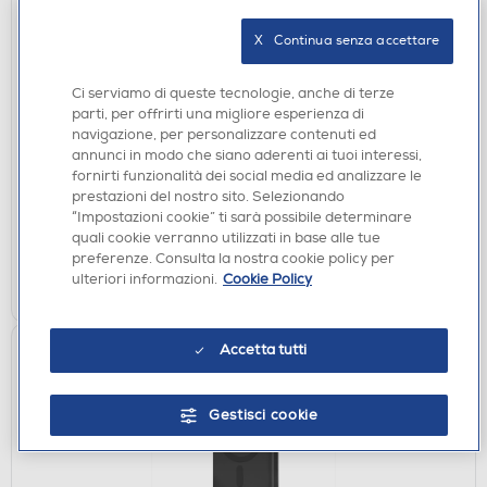
X   Continua senza accettare
SCREEN PROTECTOR
Ci serviamo di queste tecnologie, anche di terze
SBS - D3O Full cover glass per iPhone 17 Pro Max-
parti, per offrirti una migliore esperienza di
Trasparente
navigazione, per personalizzare contenuti ed
€ 29,90
annunci in modo che siano aderenti ai tuoi interessi,
fornirti funzionalità dei social media ed analizzare le
prestazioni del nostro sito. Selezionando
disponibile
Acquisto online:
“Impostazioni cookie” ti sarà possibile determinare
verifica
Ritiro in negozio in 30' gratuito:
quali cookie verranno utilizzati in base alle tue
preferenze. Consulta la nostra cookie policy per
AGGIUNGI
ulteriori informazioni.
Cookie Policy
Accetta tutti
Gestisci cookie