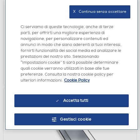
X   Continua senza accettare
CARICABATTERIE
SAMSUNG - Caricabatterie 25W Wireless
Ci serviamo di queste tecnologie, anche di terze
MAGNET CHARGER-Dark Gray
parti, per offrirti una migliore esperienza di
€ 49,90
navigazione, per personalizzare contenuti ed
annunci in modo che siano aderenti ai tuoi interessi,
fornirti funzionalità dei social media ed analizzare le
disponibile
Acquisto online:
prestazioni del nostro sito. Selezionando
verifica
Ritiro in negozio in 30' gratuito:
“Impostazioni cookie” ti sarà possibile determinare
quali cookie verranno utilizzati in base alle tue
AGGIUNGI
preferenze. Consulta la nostra cookie policy per
ulteriori informazioni.
Cookie Policy
Accetta tutti
Gestisci cookie