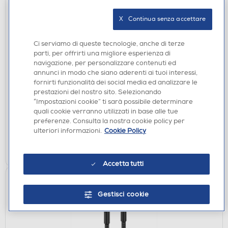
X   Continua senza accettare
Ci serviamo di queste tecnologie, anche di terze
SCREEN PROTECTOR
parti, per offrirti una migliore esperienza di
SBS - Full cover glass iPhone 17 Pro Max/16 Pro
navigazione, per personalizzare contenuti ed
annunci in modo che siano aderenti ai tuoi interessi,
Max-Nero
fornirti funzionalità dei social media ed analizzare le
€ 39,90
prestazioni del nostro sito. Selezionando
“Impostazioni cookie” ti sarà possibile determinare
disponibile
quali cookie verranno utilizzati in base alle tue
Acquisto online:
preferenze. Consulta la nostra cookie policy per
verifica
Ritiro in negozio in 30' gratuito:
ulteriori informazioni.
Cookie Policy
AGGIUNGI
Accetta tutti
Gestisci cookie