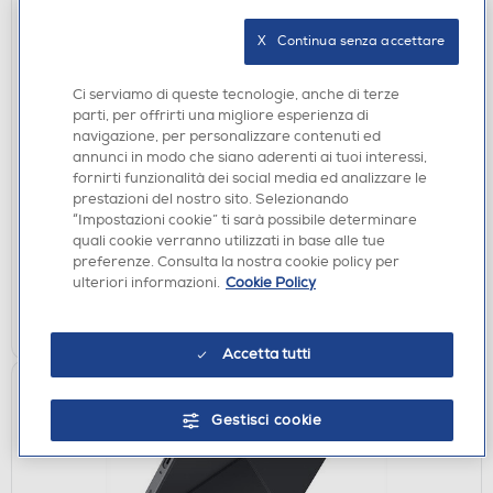
X   Continua senza accettare
Ci serviamo di queste tecnologie, anche di terze
SCREEN PROTECTOR
parti, per offrirti una migliore esperienza di
SBS - D3O Full cover glass per iPhone 17 Pro Max-
navigazione, per personalizzare contenuti ed
annunci in modo che siano aderenti ai tuoi interessi,
Trasparente
fornirti funzionalità dei social media ed analizzare le
€ 29,90
prestazioni del nostro sito. Selezionando
“Impostazioni cookie” ti sarà possibile determinare
disponibile
quali cookie verranno utilizzati in base alle tue
Acquisto online:
preferenze. Consulta la nostra cookie policy per
verifica
Ritiro in negozio in 30' gratuito:
ulteriori informazioni.
Cookie Policy
AGGIUNGI
Accetta tutti
Gestisci cookie