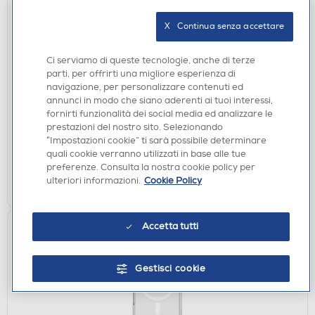
X   Continua senza accettare
SCREEN PROTECTOR
Ci serviamo di queste tecnologie, anche di terze
SBS - Screen protector TESCRFCSAA16 per
parti, per offrirti una migliore esperienza di
Samsung A16-Nero
navigazione, per personalizzare contenuti ed
€ 14,90
annunci in modo che siano aderenti ai tuoi interessi,
fornirti funzionalità dei social media ed analizzare le
prestazioni del nostro sito. Selezionando
disponibile
Acquisto online:
“Impostazioni cookie” ti sarà possibile determinare
verifica
Ritiro in negozio in 30' gratuito:
quali cookie verranno utilizzati in base alle tue
preferenze. Consulta la nostra cookie policy per
AGGIUNGI
ulteriori informazioni.
Cookie Policy
Accetta tutti
Gestisci cookie