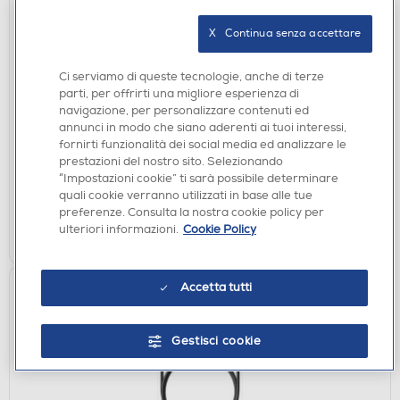
X   Continua senza accettare
AURICOLARI
Ci serviamo di queste tecnologie, anche di terze
SBS - Auricolare TWS MHTWSRASHBTG-Fantasy
parti, per offrirti una migliore esperienza di
green
navigazione, per personalizzare contenuti ed
€ 29,90
annunci in modo che siano aderenti ai tuoi interessi,
fornirti funzionalità dei social media ed analizzare le
prestazioni del nostro sito. Selezionando
disponibile
Acquisto online:
“Impostazioni cookie” ti sarà possibile determinare
verifica
Ritiro in negozio in 30' gratuito:
quali cookie verranno utilizzati in base alle tue
preferenze. Consulta la nostra cookie policy per
AGGIUNGI
ulteriori informazioni.
Cookie Policy
Accetta tutti
Gestisci cookie