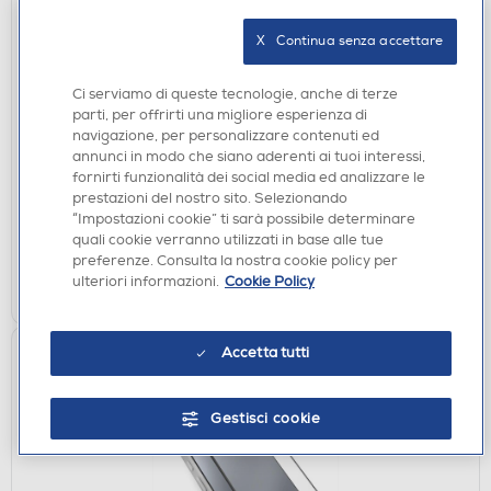
X   Continua senza accettare
CUSTODIE
Ci serviamo di queste tecnologie, anche di terze
SBS - D3O Mag cover per iPhone 17 Pro-
parti, per offrirti una migliore esperienza di
Trasparente
navigazione, per personalizzare contenuti ed
€ 39,90
annunci in modo che siano aderenti ai tuoi interessi,
fornirti funzionalità dei social media ed analizzare le
prestazioni del nostro sito. Selezionando
disponibile
Acquisto online:
“Impostazioni cookie” ti sarà possibile determinare
verifica
Ritiro in negozio in 30' gratuito:
quali cookie verranno utilizzati in base alle tue
preferenze. Consulta la nostra cookie policy per
AGGIUNGI
ulteriori informazioni.
Cookie Policy
Accetta tutti
Gestisci cookie