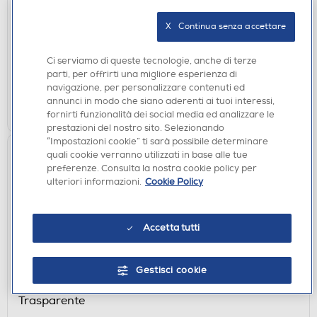
Nero
€ 14,90
X   Continua senza accettare
disponibile
Acquisto online:
Ci serviamo di queste tecnologie, anche di terze
verifica
Ritiro in negozio in 30' gratuito:
parti, per offrirti una migliore esperienza di
navigazione, per personalizzare contenuti ed
annunci in modo che siano aderenti ai tuoi interessi,
AGGIUNGI
fornirti funzionalità dei social media ed analizzare le
prestazioni del nostro sito. Selezionando
“Impostazioni cookie” ti sarà possibile determinare
quali cookie verranno utilizzati in base alle tue
preferenze. Consulta la nostra cookie policy per
ulteriori informazioni.
Cookie Policy
Accetta tutti
CUSTODIE
Gestisci cookie
SBS - Cover Skinny per Google Pixel 10A-
Trasparente