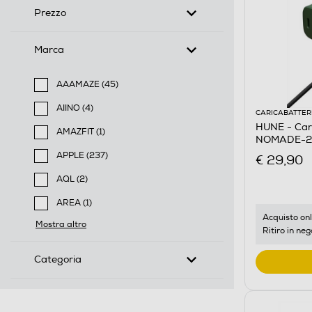
Prezzo
Marca
AAAMAZE (45)
Filtra per Marca: AAAMAZE
AIINO (4)
CARICABATTER
Filtra per Marca: AIINO
HUNE - Car
AMAZFIT (1)
NOMADE-20
Filtra per Marca: AMAZFIT
APPLE (237)
€ 29,90
Filtra per Marca: APPLE
AQL (2)
Filtra per Marca: AQL
AREA (1)
Filtra per Marca: AREA
Acquisto onl
Mostra altro
Ritiro in neg
Categoria