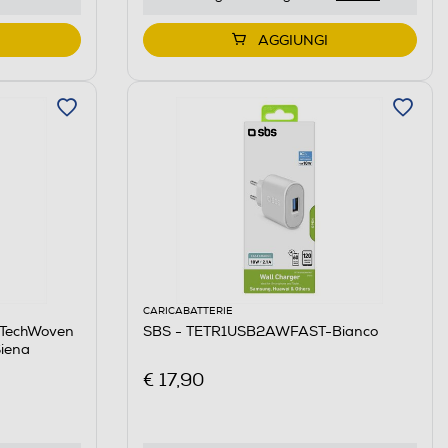
AGGIUNGI
CARICABATTERIE
 TechWoven
SBS - TETR1USB2AWFAST-Bianco
Siena
€ 17,90