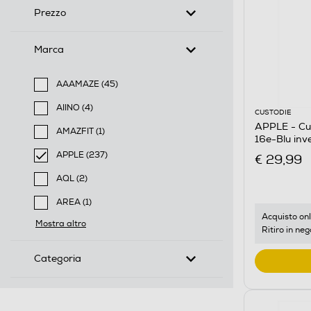
Prezzo
Marca
AAAMAZE (45)
Filtra per Marca: AAAMAZE
AIINO (4)
CUSTODIE
Filtra per Marca: AIINO
APPLE - Cus
AMAZFIT (1)
16e-Blu inv
Filtra per Marca: AMAZFIT
APPLE (237)
€ 29,99
selected Filtro applicato per Marca: APPLE
AQL (2)
Filtra per Marca: AQL
AREA (1)
Filtra per Marca: AREA
Acquisto onl
Mostra altro
Ritiro in neg
Categoria