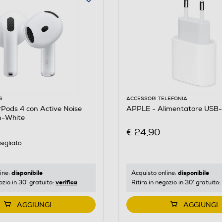
S
ACCESSORI TELEFONIA
Pods 4 con Active Noise
APPLE - Alimentatore USB
n-White
€ 24,90
igliato
disponibile
disponibile
ine:
Acquisto online:
verifica
ozio in 30' gratuito:
Ritiro in negozio in 30' gratuito:
AGGIUNGI
AGGIUNGI