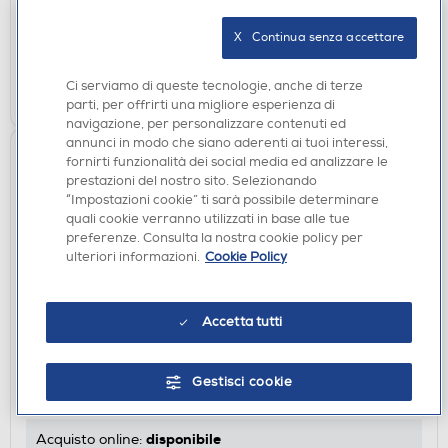
disponibile
Acquisto online:
X   Continua senza accettare
verifica
Ritiro in negozio in 30' gratuito:
Ci serviamo di queste tecnologie, anche di terze
AGGIUNGI
parti, per offrirti una migliore esperienza di
navigazione, per personalizzare contenuti ed
annunci in modo che siano aderenti ai tuoi interessi,
fornirti funzionalità dei social media ed analizzare le
prestazioni del nostro sito. Selezionando
“Impostazioni cookie” ti sarà possibile determinare
quali cookie verranno utilizzati in base alle tue
preferenze. Consulta la nostra cookie policy per
ulteriori informazioni.
Cookie Policy
CUSTODIE
Accetta tutti
SBS - Cover Skinny per Google Pixel 10A-
Trasparente
Gestisci cookie
€ 12,90
disponibile
Acquisto online: