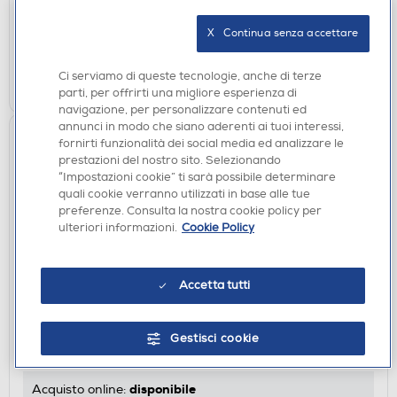
disponibile
Acquisto online:
X   Continua senza accettare
verifica
Ritiro in negozio in 30' gratuito:
Ci serviamo di queste tecnologie, anche di terze
AGGIUNGI
parti, per offrirti una migliore esperienza di
navigazione, per personalizzare contenuti ed
annunci in modo che siano aderenti ai tuoi interessi,
fornirti funzionalità dei social media ed analizzare le
prestazioni del nostro sito. Selezionando
“Impostazioni cookie” ti sarà possibile determinare
quali cookie verranno utilizzati in base alle tue
preferenze. Consulta la nostra cookie policy per
ulteriori informazioni.
Cookie Policy
CUSTODIE
Accetta tutti
SBS - Cover Skinny per Samsung Galaxy A27-
Trasparente
Gestisci cookie
€ 9,90
disponibile
Acquisto online: