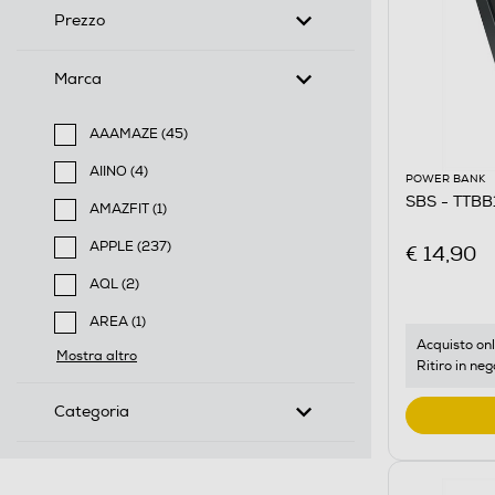
Prezzo
Marca
AAAMAZE (45)
Filtra per Marca: AAAMAZE
AIINO (4)
POWER BANK
Filtra per Marca: AIINO
SBS - TTB
AMAZFIT (1)
Filtra per Marca: AMAZFIT
APPLE (237)
€ 14,90
Filtra per Marca: APPLE
AQL (2)
Filtra per Marca: AQL
AREA (1)
Filtra per Marca: AREA
Acquisto onl
Mostra altro
Ritiro in neg
Categoria