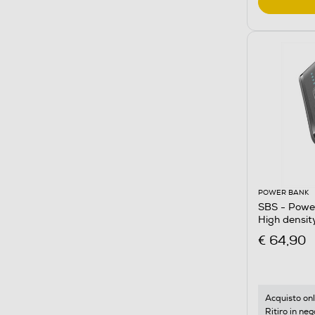
POWER BANK
SBS - Pow
High densi
€ 64,90
Acquisto onl
Ritiro in neg