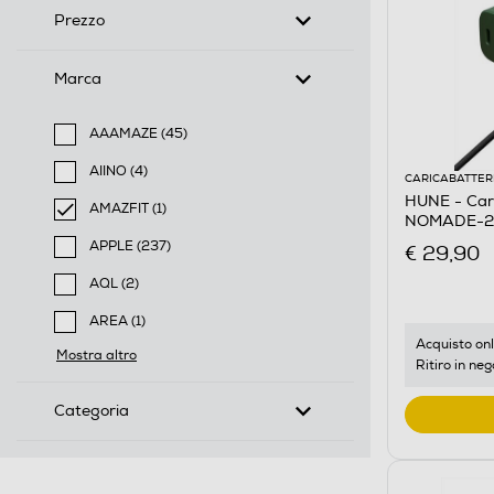
Prezzo
Marca
AAAMAZE (45)
Filtra per Marca: AAAMAZE
AIINO (4)
CARICABATTER
Filtra per Marca: AIINO
HUNE - Car
AMAZFIT (1)
NOMADE-20
selected Filtro applicato per Marca: AMAZFIT
APPLE (237)
€ 29,90
Filtra per Marca: APPLE
AQL (2)
Filtra per Marca: AQL
AREA (1)
Filtra per Marca: AREA
Acquisto onl
Mostra altro
Ritiro in neg
Categoria