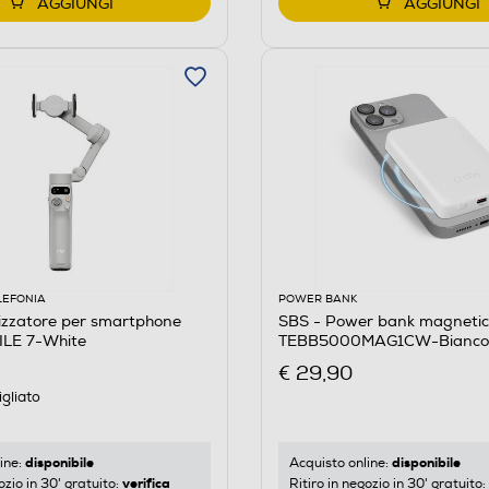
AGGIUNGI
AGGIUNGI
LEFONIA
POWER BANK
lizzatore per smartphone
SBS - Power bank magneti
LE 7-White
TEBB5000MAG1CW-Bianco
€ 29,90
gliato
disponibile
disponibile
ine:
Acquisto online:
verifica
ozio in 30' gratuito:
Ritiro in negozio in 30' gratuito: