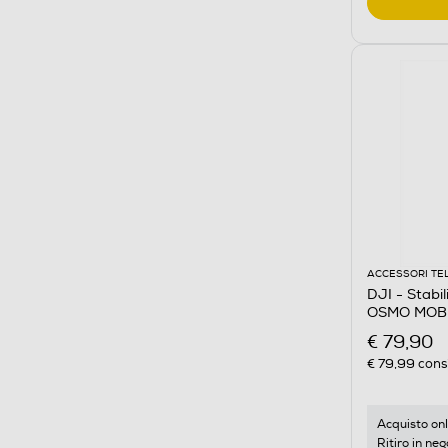
ACCESSORI TE
DJI - Stabi
OSMO MOBI
€ 79,90
€ 79,99
consi
Acquisto onl
Ritiro in neg