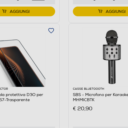
AGGIUNGI
AGGIUNGI
ECTOR
CASSE BLUETOOOTH
cola protettiva D3O per
SBS - Microfono per Karaoke
7-Trasparente
MHMICBTK
€ 20,90