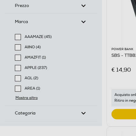
Prezzo
Marca
AAAMAZE (45)
Filtra per Marca: AAAMAZE
AIINO (4)
POWER BANK
Filtra per Marca: AIINO
SBS - TTB
AMAZFIT (1)
Filtra per Marca: AMAZFIT
APPLE (237)
€ 14,90
Filtra per Marca: APPLE
AQL (2)
Filtra per Marca: AQL
AREA (1)
Filtra per Marca: AREA
Acquisto onl
Mostra altro
Ritiro in neg
Categoria