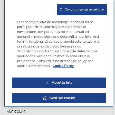
SBS - Screen protector TESCRFCSAA16 per
Samsung A16-Nero
X   Continua senza accettare
€ 14,90
Ci serviamo di queste tecnologie, anche di terze
disponibile
Acquisto online:
parti, per offrirti una migliore esperienza di
verifica
navigazione, per personalizzare contenuti ed
Ritiro in negozio in 30' gratuito:
annunci in modo che siano aderenti ai tuoi interessi,
fornirti funzionalità dei social media ed analizzare le
AGGIUNGI
prestazioni del nostro sito. Selezionando
“Impostazioni cookie” ti sarà possibile determinare
quali cookie verranno utilizzati in base alle tue
preferenze. Consulta la nostra cookie policy per
ulteriori informazioni.
Cookie Policy
Accetta tutti
Gestisci cookie
AURICOLARI