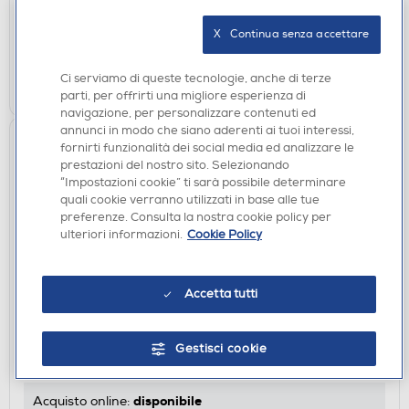
disponibile
Acquisto online:
X   Continua senza accettare
verifica
Ritiro in negozio in 30' gratuito:
Ci serviamo di queste tecnologie, anche di terze
AGGIUNGI
parti, per offrirti una migliore esperienza di
navigazione, per personalizzare contenuti ed
annunci in modo che siano aderenti ai tuoi interessi,
fornirti funzionalità dei social media ed analizzare le
prestazioni del nostro sito. Selezionando
“Impostazioni cookie” ti sarà possibile determinare
quali cookie verranno utilizzati in base alle tue
preferenze. Consulta la nostra cookie policy per
ulteriori informazioni.
Cookie Policy
CAVI - ADATTATORI
Accetta tutti
SBS - Power supply cableIEC 3pin socket,1,8m-
Nero
Gestisci cookie
€ 14,90
disponibile
Acquisto online: