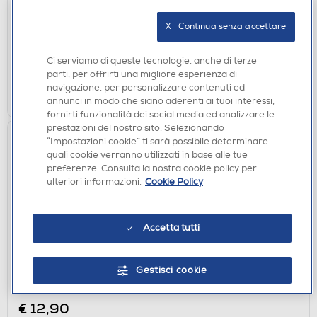
€ 12,90
X   Continua senza accettare
disponibile
Acquisto online:
verifica
Ritiro in negozio in 30' gratuito:
Ci serviamo di queste tecnologie, anche di terze
parti, per offrirti una migliore esperienza di
navigazione, per personalizzare contenuti ed
AGGIUNGI
annunci in modo che siano aderenti ai tuoi interessi,
fornirti funzionalità dei social media ed analizzare le
prestazioni del nostro sito. Selezionando
“Impostazioni cookie” ti sarà possibile determinare
quali cookie verranno utilizzati in base alle tue
preferenze. Consulta la nostra cookie policy per
ulteriori informazioni.
Cookie Policy
Accetta tutti
CUSTODIE
Gestisci cookie
SBS - Cover Skinny per Honor 400 Pro-
Trasparente
€ 12,90