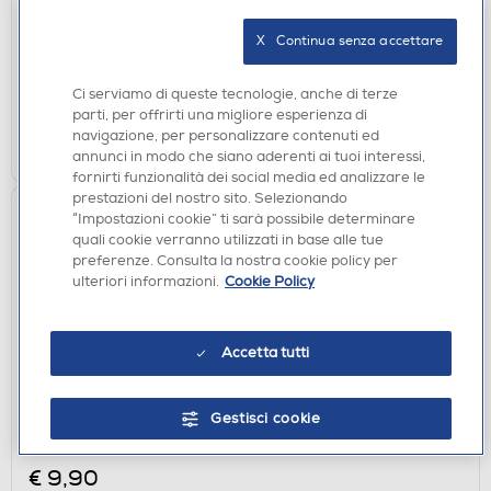
€ 12,90
X   Continua senza accettare
disponibile
Acquisto online:
verifica
Ritiro in negozio in 30' gratuito:
Ci serviamo di queste tecnologie, anche di terze
parti, per offrirti una migliore esperienza di
navigazione, per personalizzare contenuti ed
AGGIUNGI
annunci in modo che siano aderenti ai tuoi interessi,
fornirti funzionalità dei social media ed analizzare le
prestazioni del nostro sito. Selezionando
“Impostazioni cookie” ti sarà possibile determinare
quali cookie verranno utilizzati in base alle tue
preferenze. Consulta la nostra cookie policy per
ulteriori informazioni.
Cookie Policy
Accetta tutti
CUSTODIE
Gestisci cookie
SBS - Cover Skinny per Samsung Galaxy A27-
Trasparente
€ 9,90