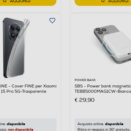
AGGIUNGI
AGGIUNGI
POWER BANK
NE - Cover FINE per Xiaomi
SBS - Power bank magneti
 15 Pro 5G-Trasparente
TEBB5000MAG1CW-Bianco
€ 29,90
disponibile
disponibile
ine:
Acquisto online:
non disponibile
ozio:
Ritiro in negozio in 30' gratuito: