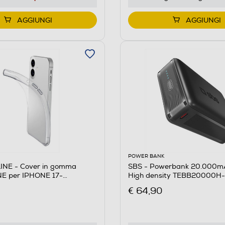
AGGIUNGI
AGGIUNGI
POWER BANK
NE - Cover in gomma
SBS - Powerbank 20.000
NE per IPHONE 17-
High density TEBB20000H
e
€ 64,90