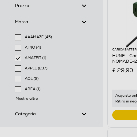
Prezzo
Marca
AAAMAZE (45)
Filtra per Marca: AAAMAZE
AIINO (4)
CARICABATTER
Filtra per Marca: AIINO
HUNE - Car
AMAZFIT (1)
NOMADE-20
selected Filtro applicato per Marca: AMAZFIT
APPLE (237)
€ 29,90
Filtra per Marca: APPLE
AQL (2)
Filtra per Marca: AQL
AREA (1)
Filtra per Marca: AREA
Acquisto onl
Mostra altro
Ritiro in neg
Categoria