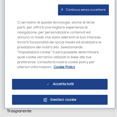
Trasparente
€ 9,90
X   Continua senza accettare
disponibile
Acquisto online:
Ci serviamo di queste tecnologie, anche di terze
verifica
Ritiro in negozio in 30' gratuito:
parti, per offrirti una migliore esperienza di
navigazione, per personalizzare contenuti ed
annunci in modo che siano aderenti ai tuoi interessi,
AGGIUNGI
fornirti funzionalità dei social media ed analizzare le
prestazioni del nostro sito. Selezionando
“Impostazioni cookie” ti sarà possibile determinare
quali cookie verranno utilizzati in base alle tue
preferenze. Consulta la nostra cookie policy per
ulteriori informazioni.
Cookie Policy
Accetta tutti
CUSTODIE
Gestisci cookie
SBS - Cover Skinny per Oppo A6 Pro 5G-
Trasparente