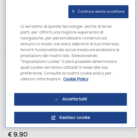
€ 12,90
X   Continua senza accettare
disponibile
Acquisto online:
verifica
Ritiro in negozio in 30' gratuito:
Ci serviamo di queste tecnologie, anche di terze
parti, per offrirti una migliore esperienza di
navigazione, per personalizzare contenuti ed
AGGIUNGI
annunci in modo che siano aderenti ai tuoi interessi,
fornirti funzionalità dei social media ed analizzare le
prestazioni del nostro sito. Selezionando
“Impostazioni cookie” ti sarà possibile determinare
quali cookie verranno utilizzati in base alle tue
preferenze. Consulta la nostra cookie policy per
ulteriori informazioni.
Cookie Policy
Accetta tutti
CUSTODIE
Gestisci cookie
SBS - Cover Skinny per Samsung Galaxy A27-
Trasparente
€ 9,90