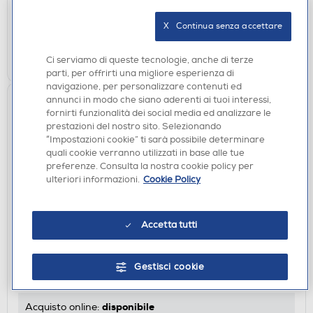
disponibile
Acquisto online:
verifica
Ritiro in negozio in 30' gratuito:
X   Continua senza accettare
AGGIUNGI
Ci serviamo di queste tecnologie, anche di terze
parti, per offrirti una migliore esperienza di
navigazione, per personalizzare contenuti ed
annunci in modo che siano aderenti ai tuoi interessi,
fornirti funzionalità dei social media ed analizzare le
prestazioni del nostro sito. Selezionando
“Impostazioni cookie” ti sarà possibile determinare
quali cookie verranno utilizzati in base alle tue
preferenze. Consulta la nostra cookie policy per
ulteriori informazioni.
Cookie Policy
Accetta tutti
AURICOLARI
SBS - Auricolare TWS-Giallo
Gestisci cookie
€ 14,90
disponibile
Acquisto online: