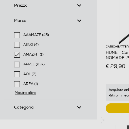
Prezzo
Marca
AAAMAZE (45)
Filtra per Marca: AAAMAZE
AIINO (4)
CARICABATTER
Filtra per Marca: AIINO
HUNE - Car
AMAZFIT (1)
NOMADE-20
selected Filtro applicato per Marca: AMAZFIT
APPLE (237)
€ 29,90
Filtra per Marca: APPLE
AQL (2)
Filtra per Marca: AQL
AREA (1)
Filtra per Marca: AREA
Acquisto onl
Mostra altro
Ritiro in neg
Categoria