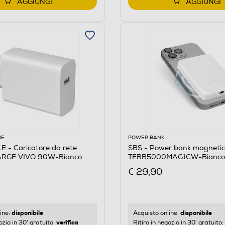
AGGIUNGI
AGGIUNGI
IE
POWER BANK
 - Caricatore da rete
SBS - Power bank magneti
RGE VIVO 90W-Bianco
TEBB5000MAG1CW-Bianco
€ 29,90
disponibile
disponibile
ine:
Acquisto online:
verifica
ozio in 30' gratuito:
Ritiro in negozio in 30' gratuito: